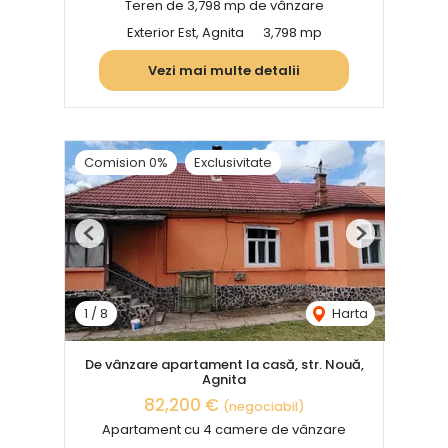
Teren de 3,798 mp de vânzare
Exterior Est, Agnita
3,798 mp
Vezi mai multe detalii
Comision 0%
Exclusivitate
Previous
Next
1
/
8
Harta
De vânzare apartament la casă, str. Nouă,
Agnita
82,200 €
(negociabil)
Apartament cu 4 camere de vânzare