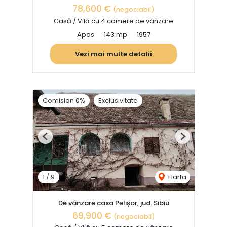
78,600 €
(negociabil)
Casă / Vilă cu 4 camere de vânzare
Apos
143 mp
1957
Vezi mai multe detalii
Comision 0%
Exclusivitate
Previous
Next
1
/
9
Harta
De vânzare casa Pelișor, jud. Sibiu
69,900 €
(negociabil)