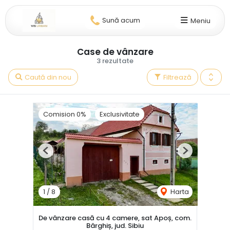
Sună acum
Meniu
Case de vânzare
3 rezultate
Caută din nou
Filtrează
Comision 0%
Exclusivitate
Previous
Next
1
/
8
Harta
De vânzare casă cu 4 camere, sat Apoș, com.
Bârghiș, jud. Sibiu