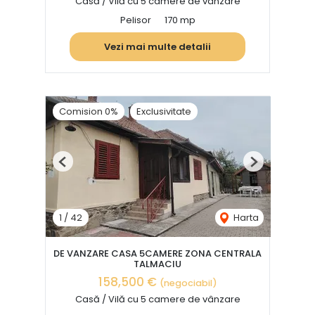
Casă / Vilă cu 5 camere de vânzare
Pelisor
170 mp
Vezi mai multe detalii
Comision 0%
Exclusivitate
Previous
Next
1
/
42
Harta
DE VANZARE CASA 5CAMERE ZONA CENTRALA
TALMACIU
158,500 €
(negociabil)
Casă / Vilă cu 5 camere de vânzare