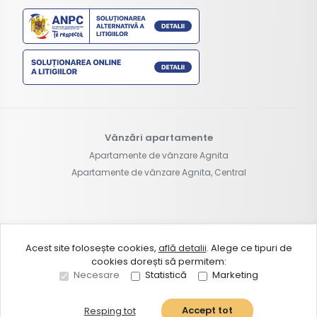
Vânzări apartamente
Apartamente de vânzare Agnita
Apartamente de vânzare Agnita, Central
©
2026
Visurban Ulihome S.R.L.
Acest site folosește cookies,
află detalii
.
Alege ce tipuri de
cookies dorești să permitem:
Site creat în
Necesare
Statistică
Marketing
Accept tot
Resping tot