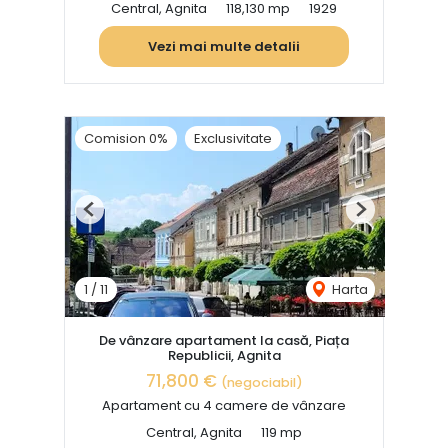
Central, Agnita
118,130 mp
1929
Vezi mai multe detalii
Comision 0%
Exclusivitate
Previous
Next
1
/
11
Harta
De vânzare apartament la casă, Piața
Republicii, Agnita
71,800 €
(negociabil)
Apartament cu 4 camere de vânzare
Central, Agnita
119 mp