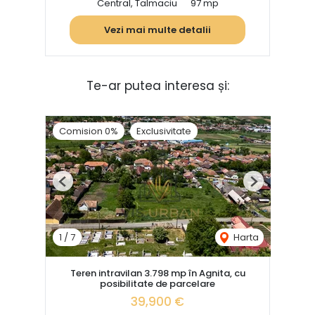
Central, Talmaciu
97 mp
Vezi mai multe detalii
Te-ar putea interesa și:
Comision 0%
Exclusivitate
Previous
Next
1
/
7
Harta
Teren intravilan 3.798 mp în Agnita, cu
posibilitate de parcelare
39,900 €