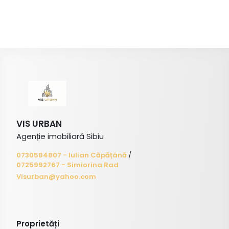
VIS URBAN
Agenție imobiliară Sibiu
0730584807 - Iulian Căpățână
/
0725992767 - Simiorina Rad
Visurban@yahoo.com
Proprietăți