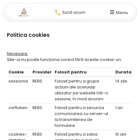
Sună acum
Meniu
Politica cookies
Necesare:
Site-ul nu poate funcționa corect fără aceste cookie-uri.
Cookie
Provider
Folosit pentru
Durata
sessionid
REBS
Folosit pentru a grupa
14 zile
acțiuni ale aceluiași
utilizator pe website într-o
sesiune, în mod anonim.
csrftoken
REBS
Folosit pentru a securiza
1 an
comunicarea cu server-ul
la transmiterea de
formulare.
cookies-
REBS
Folosit pentru a salva
10 ani