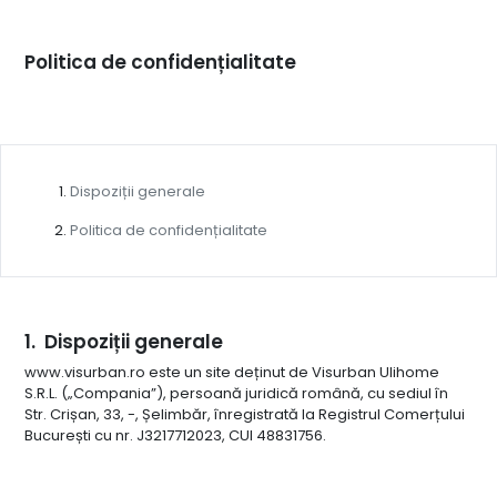
Politica de confidențialitate
Dispoziții generale
Politica de confidențialitate
Dispoziții generale
www.visurban.ro este un site deținut de Visurban Ulihome
S.R.L. („Compania”), persoană juridică română, cu sediul în
Str. Crișan, 33, -, Șelimbăr, înregistrată la Registrul Comerțului
București cu nr. J3217712023, CUI 48831756.