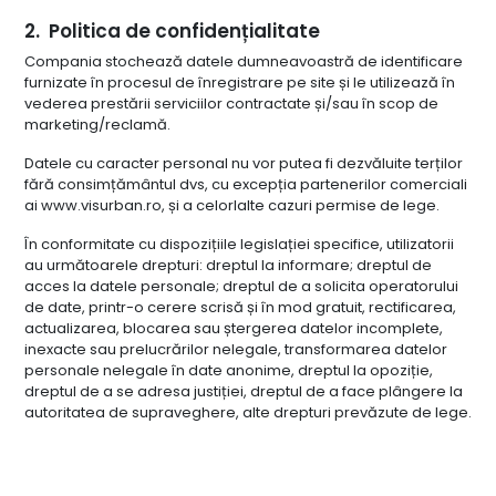
Politica de confidențialitate
Compania stochează datele dumneavoastră de identificare
furnizate în procesul de înregistrare pe site și le utilizează în
vederea prestării serviciilor contractate și/sau în scop de
marketing/reclamă.
Datele cu caracter personal nu vor putea fi dezvăluite terților
fără consimțământul dvs, cu excepția partenerilor comerciali
ai www.visurban.ro, și a celorlalte cazuri permise de lege.
În conformitate cu dispozițiile legislației specifice, utilizatorii
au următoarele drepturi: dreptul la informare; dreptul de
acces la datele personale; dreptul de a solicita operatorului
de date, printr-o cerere scrisă și în mod gratuit, rectificarea,
actualizarea, blocarea sau ștergerea datelor incomplete,
inexacte sau prelucrărilor nelegale, transformarea datelor
personale nelegale în date anonime, dreptul la opoziție,
dreptul de a se adresa justiției, dreptul de a face plângere la
autoritatea de supraveghere, alte drepturi prevăzute de lege.