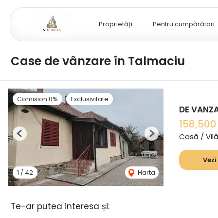
Proprietăți
Pentru cumpărători
Case de vânzare în Talmaciu
Comision 0%
Exclusivitate
DE VANZ
158,50
Casă / Vil
Previous
Next
Vezi
1
/
42
Harta
Te-ar putea interesa și: