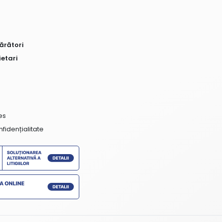
ărători
ietari
es
nfidențialitate