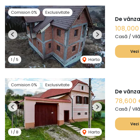
Comision 0%
Exclusivitate
De vânza
108,00
Casă / Vil
Previous
Next
Vezi
1
/
5
Harta
Comision 0%
Exclusivitate
De vânzar
78,600
Casă / Vil
Previous
Next
Vezi
1
/
8
Harta