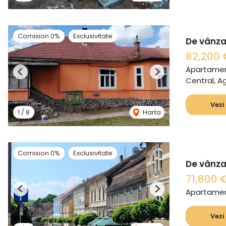
Comision 0%
Exclusivitate
De vânza
82,200
Apartamen
Previous
Next
Central, A
Vezi
1
/
8
Harta
Comision 0%
Exclusivitate
De vânza
71,800 
Apartamen
Previous
Next
Vezi