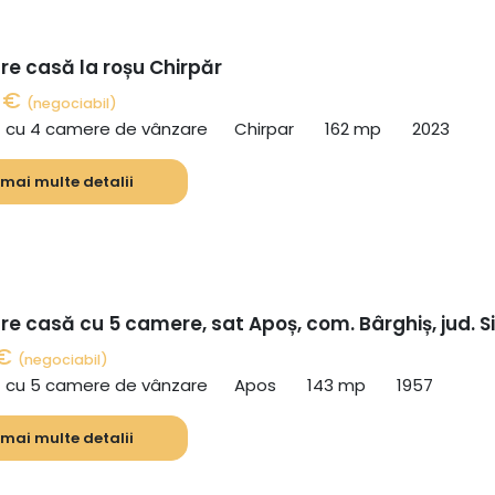
re casă la roșu Chirpăr
0 €
(negociabil)
ă cu 4 camere de vânzare
Chirpar
162 mp
2023
 mai multe detalii
e casă cu 5 camere, sat Apoș, com. Bârghiș, jud. S
 €
(negociabil)
ă cu 5 camere de vânzare
Apos
143 mp
1957
 mai multe detalii