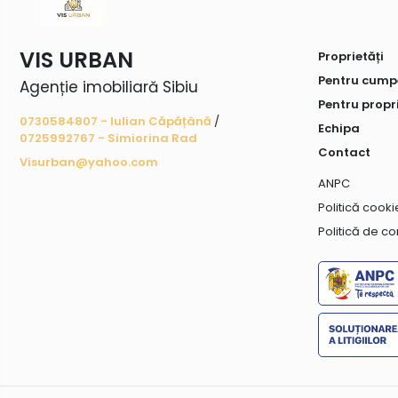
VIS URBAN
Proprietăți
Pentru cump
Agenție imobiliară Sibiu
Pentru propr
0730584807 - Iulian Căpățână
/
Echipa
0725992767 - Simiorina Rad
Contact
Visurban@yahoo.com
ANPC
Politică cooki
Politică de co