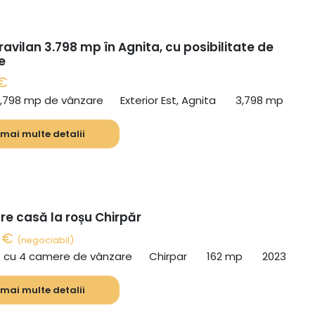
ravilan 3.798 mp în Agnita, cu posibilitate de
e
€
3,798 mp de vânzare
Exterior Est, Agnita
3,798 mp
 mai multe detalii
re casă la roșu Chirpăr
0 €
(negociabil)
ă cu 4 camere de vânzare
Chirpar
162 mp
2023
 mai multe detalii