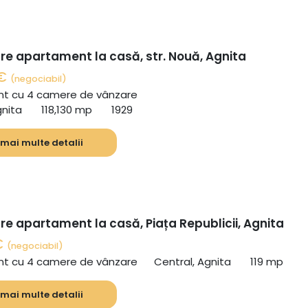
re apartament la casă, str. Nouă, Agnita
 €
(negociabil)
t cu 4 camere de vânzare
gnita
118,130 mp
1929
 mai multe detalii
re apartament la casă, Piața Republicii, Agnita
€
(negociabil)
t cu 4 camere de vânzare
Central, Agnita
119 mp
 mai multe detalii