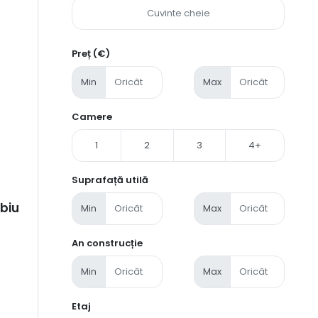
Preț (€)
Min
Max
Camere
1
2
3
4+
Suprafață utilă
ibiu
Min
Max
An construcție
Min
Max
Etaj