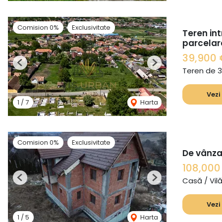
Comision 0%
Exclusivitate
Teren int
parcelar
39,900 
Previous
Next
Teren de 
Vezi
1
/
7
Harta
Comision 0%
Exclusivitate
De vânza
108,00
Casă / Vil
Previous
Next
Vezi
1
/
5
Harta