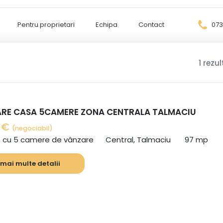
Pentru proprietari
Echipa
Contact
073
1 rezu
ARE CASA 5CAMERE ZONA CENTRALA TALMACIU
0 €
(negociabil)
ă cu 5 camere de vânzare
Central, Talmaciu
97 mp
 mai multe detalii