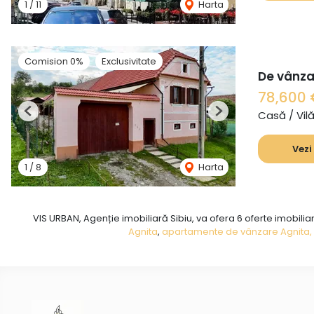
1
/
11
Harta
Comision 0%
Exclusivitate
De vânzar
78,600
Casă / Vil
Previous
Next
Vezi
1
/
8
Harta
VIS URBAN, Agenție imobiliară Sibiu, va ofera 6 oferte imobiliar
Agnita
,
apartamente de vânzare Agnita, 