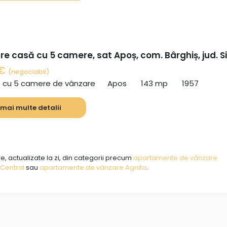
e casă cu 5 camere, sat Apoș, com. Bârghiș, jud. S
 €
(negociabil)
ă cu 5 camere de vânzare
Apos
143 mp
1957
 mai multe detalii
e, actualizate la zi, din categorii precum
apartamente de vânzare
Central
sau
apartamente de vânzare Agnita
.