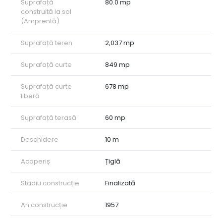
Suprafață
80.0 mp
construită la sol
(Amprentă)
Suprafață teren
2,037 mp
Suprafață curte
849 mp
Suprafață curte
678 mp
liberă
Suprafață terasă
60 mp
Deschidere
10 m
Acoperiș
Țiglă
Stadiu construcție
Finalizată
An construcție
1957