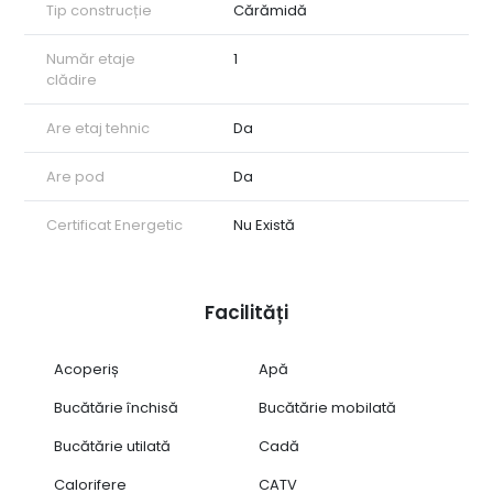
Tip construcție
Cărămidă
Număr etaje
1
clădire
Are etaj tehnic
Da
Are pod
Da
Certificat Energetic
Nu Există
Facilități
Acoperiș
Apă
Bucătărie închisă
Bucătărie mobilată
Bucătărie utilată
Cadă
Calorifere
CATV