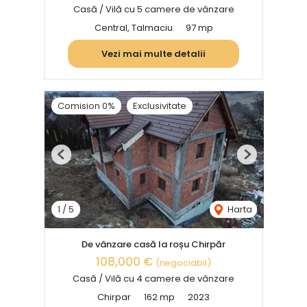
Casă / Vilă cu 5 camere de vânzare
Central, Talmaciu
97 mp
Vezi mai multe detalii
Comision 0%
Exclusivitate
Previous
Next
1
/
5
Harta
De vânzare casă la roșu Chirpăr
108,000 €
(negociabil)
Casă / Vilă cu 4 camere de vânzare
Chirpar
162 mp
2023