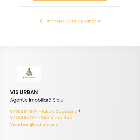
Înapoi la Case de vânzare
VIS URBAN
Agenție imobiliară Sibiu
0730584807 - Iulian Căpățână
/
0725992767 - Simiorina Rad
Visurban@yahoo.com