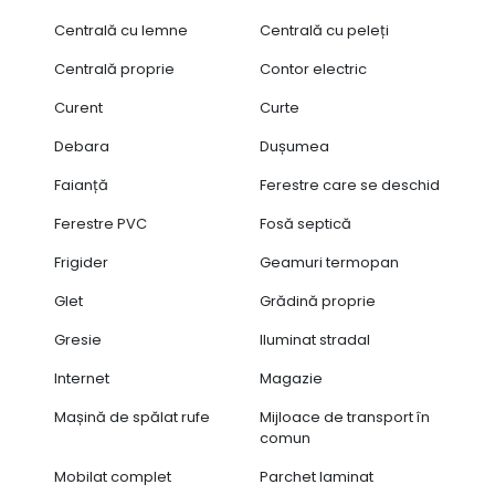
Centrală cu lemne
Centrală cu peleți
Centrală proprie
Contor electric
Curent
Curte
Debara
Dușumea
Faianță
Ferestre care se deschid
Ferestre PVC
Fosă septică
Frigider
Geamuri termopan
Glet
Grădină proprie
Gresie
Iluminat stradal
Internet
Magazie
Mașină de spălat rufe
Mijloace de transport în
comun
Mobilat complet
Parchet laminat