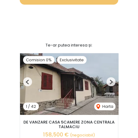
Te-ar putea interesa și:
Comision 0%
Exclusivitate
Previous
Next
1
/
42
Harta
DE VANZARE CASA 5CAMERE ZONA CENTRALA
TALMACIU
158,500 €
(negociabil)