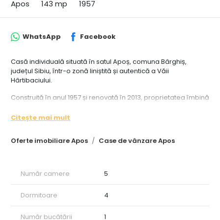
Apos
143 mp
1957
WhatsApp
Facebook
Casă individuală situată în satul Apoș, comuna Bârghiș,
județul Sibiu, într-o zonă liniștită și autentică a Văii
Hârtibaciului.
Construită în anul 1957 și renovată în 2013, proprietatea îmbină
farmecul unei case tradiționale săsești cu confortul necesar
locuirii permanente. Casa are o suprafață construită de 171
Citește mai mult
mp și este compartimentată în 5 camere, dintre care 4
dormitoare, bucătărie, baie și spații de circulație.
Oferte imobiliare Apos
Case de vânzare Apos
Imobilul este amplasat pe un teren cu suprafața totală de
aproximativ 2.037 mp. Curtea liberă are o suprafață de
aproximativ 678 mp, iar restul terenului este amenajat ca
Număr camere
5
grădină-livadă cu pomi fructiferi de diferite soiuri.
Dormitoare
4
Locuința beneficiază de apă din fântână proprie, fosă
septică, centrală termică pe lemne și calorifere în toate
încăperile, energie electrică, internet, . Ferestrele sunt din PVC
Număr bucătării
1