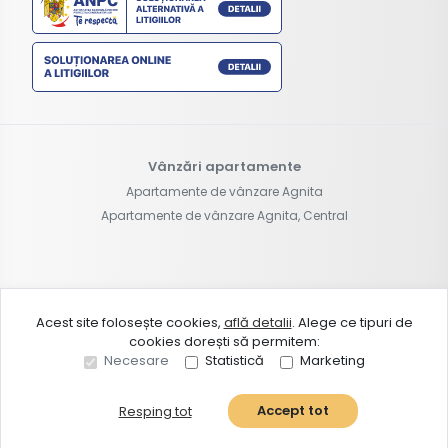
Vânzări apartamente
Apartamente de vânzare Agnita
Apartamente de vânzare Agnita, Central
©
2026
Visurban Ulihome S.R.L.
Acest site folosește cookies,
află detalii
.
Alege ce tipuri de
cookies dorești să permitem:
Site creat în
Necesare
Statistică
Marketing
Accept tot
Resping tot