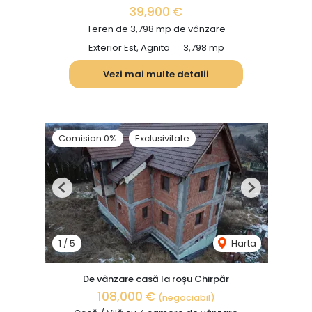
39,900 €
Teren de 3,798 mp de vânzare
Exterior Est, Agnita
3,798 mp
Vezi mai multe detalii
Comision 0%
Exclusivitate
Previous
Next
1
/
5
Harta
De vânzare casă la roșu Chirpăr
108,000 €
(negociabil)