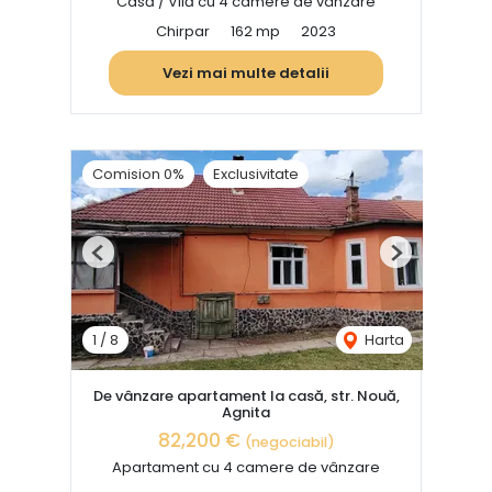
Casă / Vilă cu 4 camere de vânzare
Chirpar
162 mp
2023
Vezi mai multe detalii
Comision 0%
Exclusivitate
Previous
Next
1
/
8
Harta
De vânzare apartament la casă, str. Nouă,
Agnita
82,200 €
(negociabil)
Apartament cu 4 camere de vânzare