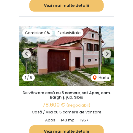
Vezi mai multe detalii
Comision 0%
Exclusivitate
Previous
Next
1
/
8
Harta
De vânzare casă cu 5 camere, sat Apoș, com.
Bârghiș, jud. Sibiu
78,600 €
(negociabil)
Casă / Vilă cu 5 camere de vânzare
Apos
143 mp
1957
Vezi mai multe detalii