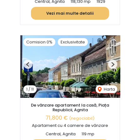
Central, Agnita
118,130 mp
1929
Vezi mai multe detalii
Comision 0%
Exclusivitate
Previous
Next
1
/
11
Harta
De vânzare apartament la casă, Piața
Republicii, Agnita
71,800 €
(negociabil)
Apartament cu 4 camere de vânzare
Central, Agnita
119 mp