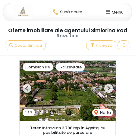
Sună acum
Meniu
Oferte imobiliare ale agentului Simiorina Rad
5 rezultate
Caută din nou
Filtrează
Comision 0%
Exclusivitate
Previous
Next
1
/
7
Harta
Teren intravilan 3.798 mp în Agnita, cu
posibilitate de parcelare